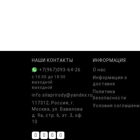
НАШИ КОНТАКТЫ
ИНФОРМАЦИЯ
+7(967)093-64-26
О нас
с 10:00 до 18:00
Информация о
выходной
доставке
выходной
Политика
info.silaprirody@yandex.ru
безопасности
117312, Россия, г.
Условия соглашени
Москва, ул. Вавилова
д. 9а, стр. 6, эт. 3, оф.
10