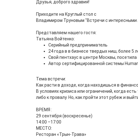
Друзья, доброго здравия!
Приходите на Круглый стол с
Владимиром Труновым "Встречи с интересными
Представляем нашего гостя:
Татьяна Войтенко:
Серийный предприниматель
24 года в в бизнесе твердых ниш, более 5
Свой пентхаус в центре Москвы, посетила 
Автор сертифицированной системы Human 
Тема встречи:
Как расти в доходе, когда находишься в финан
В условиях кризиса или ограничений, когда есть 
либо к провалу. Но, как пройти этот рубеж и вый
ВРЕМЯ :
29 сентября (воскресенье)
14:00 –17:00
МЕСТО:
Ресторан «Трын-Трава»