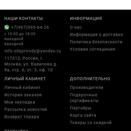
НАШИ КОНТАКТЫ
ИНФОРМАЦИЯ
+7(967)093-64-26
О нас
с 10:00 до 18:00
Информация о доставке
выходной
Политика безопасности
выходной
Условия соглашения
info.silaprirody@yandex.ru
117312, Россия, г.
Москва, ул. Вавилова д.
9а, стр. 6, эт. 3, оф. 10
ЛИЧНЫЙ КАБИНЕТ
ДОПОЛНИТЕЛЬНО
Личный кабинет
Производители
История заказов
Подарочные
сертификаты
Мои закладки
Партнёры
Рассылка новостей
Карта сайта
Возврат товара
Товары со скидкой