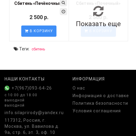
Сбитень «Печёночный»
Сбитень «Почечный»
2 500 р.
2 500 р.
Показать еще
В КОРЗИНУ
В КОРЗИНУ
Теги:
сбитень
НАШИ КОНТАКТЫ
ИНФОРМАЦИЯ
+7(967)093-64-26
О нас
с 10:00 до 18:00
Информация о доставке
выходной
Политика безопасности
выходной
Условия соглашения
info.silaprirody@yandex.ru
117312, Россия, г.
Москва, ул. Вавилова д.
9а, стр. 6, эт. 3, оф. 10