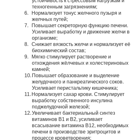
устойчивость к стрессовым нагрузкам и
техногенным загрязнениям;
6.
Нормализует тонус желчного пузыря и
желчных путей;
7.
Повышает секреторную функцию печени.
Усиливает выработку и движение желчи в
организме;
8.
Снижает вязкость желчи и нормализует её
биохимический состав;
9.
Мягко стимулирует растворение и
отхождения жёлчевых и холестериновых
камней;
10.
Повышает образование и выделение
желудочного и панкреатического соков.
Усиливает перистальтику кишечника;
11.
Нормализует сахар крови. Стимулирует
выработку собственного инсулина
поджелудочной железой;
12.
Увеличивает бактериальный синтез
витаминов В1 и В2, усиливает
всасывание витамина В12, необходимых
печени в производстве эритроцитов и
процессе кроветворения;