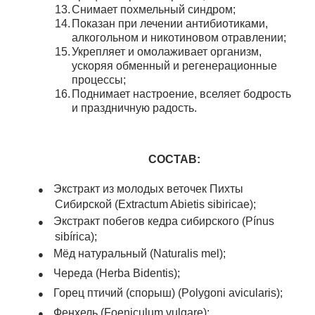
13.
Снимает похмельный синдром;
14.
Показан при лечении антибиотиками,
алкогольном и никотиновом отравлении;
15.
Укрепляет и омолаживает организм,
ускоряя обменный и регенерационные
процессы;
16.
Поднимает настроение, вселяет бодрость
и праздничную радость.
СОСТАВ:
●
Экстракт из молодых веточек Пихты
Сибирской (Extractum Abietis sibiricae);
●
Экстракт побегов кедра сибирского (Pínus
sibírica);
●
Мёд натуральный (Naturalis mel);
●
Череда (Herba Bidentis);
●
Горец птичий (спорыш) (Polygoni avicularis);
●
Фенхель (Foeniculum vulgare);