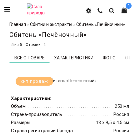
0
Главная
Сбитни и экстракты
Сбитень «Печёночный»
Сбитень «Печёночный»
5 из 5
Отзывы: 2
ВСЕ О ТОВАРЕ
ХАРАКТЕРИСТИКИ
ФОТО
ОТЗЫВ
хит продаж
Характеристики:
Объем
250 мл
Страна-производитель
Россия
Размеры
18 x 9,5 x 4,5 cм
Страна регистрации бренда
Россия