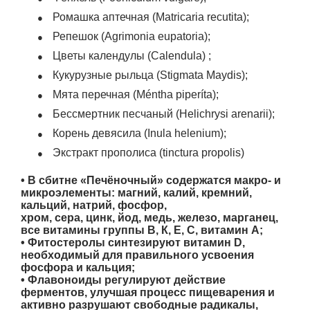
●
Ромашка аптечная (Matricaria recutita);
●
Репешок (Agrimonia eupatoria);
●
Цветы календулы (Calendula) ;
●
Кукурузные рыльца (Stigmata Maydis);
●
Мята перечная (Méntha piperíta);
●
Бессмертник песчаный (Helichrysi arenarii);
●
Корень девясила (Inula helenium);
●
Экстракт прополиса (tinctura propolis)
• В сбитне «Печёночный» содержатся макро- и
микроэлементы: магний, калий, кремний,
кальций, натрий, фосфор,
хром, сера, цинк, йод, медь, железо, марганец,
все витамины группы В, К, Е, С, витамин А;
• Фитостеролы синтезируют витамин D,
необходимый для правильного усвоения
фосфора и кальция;
• Флавоноиды регулируют действие
ферментов, улучшая процесс пищеварения и
активно разрушают свободные радикалы,